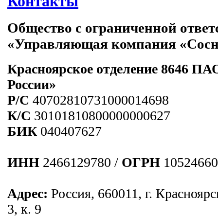
Контакты
Общество с ограниченной ответ
«Управляющая компания «Сос
Красноярское отделение 8646 ПА
России»
Р/C
40702810731000014698
К/С
30101810800000000627
БИК
040407627
ИНН
2466129780 /
ОГРН
10524660
Адрес:
Россия, 660011, г. Красноярс
3, к. 9