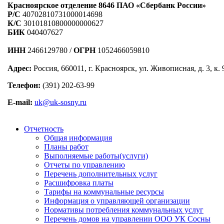
Красноярское отделение 8646 ПАО «Сбербанк России»
Р/C
40702810731000014698
К/С
30101810800000000627
БИК
040407627
ИНН
2466129780 /
ОГРН
1052466059810
Адрес:
Россия, 660011, г. Красноярск, ул. Живописная, д. 3, к. 
Телефон:
(391) 202-63-99
E-mail:
uk@uk-sosny.ru
Отчетность
Общая информация
Планы работ
Выполняемые работы(услуги)
Отчеты по управлению
Перечень дополнительных услуг
Расшифровка платы
Тарифы на коммунальные ресурсы
Информация о управляющей организации
Нормативы потребления коммунальных услуг
Перечень домов на управлении ООО УК Сосны