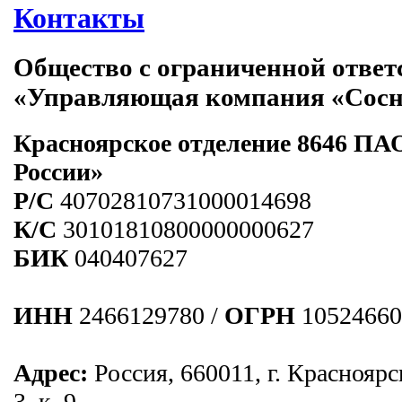
Контакты
Общество с ограниченной ответ
«Управляющая компания «Сос
Красноярское отделение 8646 ПА
России»
Р/C
40702810731000014698
К/С
30101810800000000627
БИК
040407627
ИНН
2466129780 /
ОГРН
10524660
Адрес:
Россия, 660011, г. Красноярс
3, к. 9