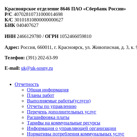
Красноярское отделение 8646 ПАО «Сбербанк России»
Р/C
40702810731000014698
К/С
30101810800000000627
БИК
040407627
ИНН
2466129780 /
ОГРН
1052466059810
Адрес:
Россия, 660011, г. Красноярск, ул. Живописная, д. 3, к. 
Телефон:
(391) 202-63-99
E-mail:
uk@uk-sosny.ru
Отчетность
Общая информация
Планы работ
Выполняемые работы(услуги)
Отчеты по управлению
Перечень дополнительных услуг
Расшифровка платы
Тарифы на коммунальные ресурсы
Информация о управляющей организации
Нормативы потребления коммунальных услуг