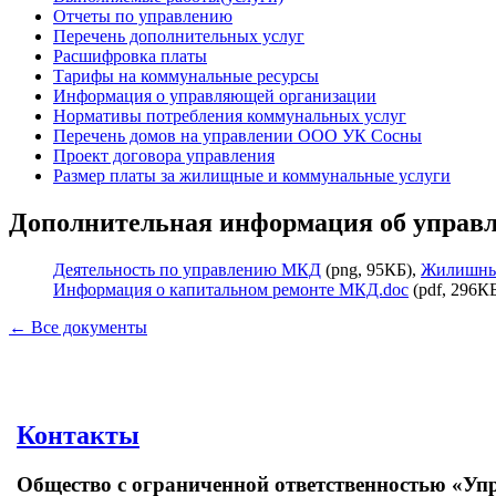
Отчеты по управлению
Перечень дополнительных услуг
Расшифровка платы
Тарифы на коммунальные ресурсы
Информация о управляющей организации
Нормативы потребления коммунальных услуг
Перечень домов на управлении ООО УК Сосны
Проект договора управления
Размер платы за жилищные и коммунальные услуги
Дополнительная информация об управ
Деятельность по управлению МКД
(png, 95КБ),
Жилишны
Информация о капитальном ремонте МКД.doc
(pdf, 296К
← Все документы
Контакты
Общество с ограниченной ответственностью «У