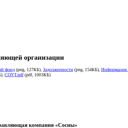
ляющей организации
й фонд
(png, 127КБ),
Задолженности
(png, 154КБ),
Информация 
Б),
СОУТ.pdf
(pdf, 1003КБ)
правляющая компания «Сосны»